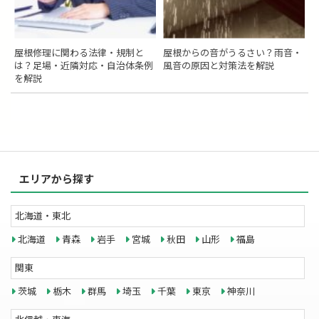
屋根修理に関わる法律・規制と
屋根からの音がうるさい？雨音・
は？足場・近隣対応・自治体条例
風音の原因と対策法を解説
を解説
エリアから探す
北海道・東北
北海道
青森
岩手
宮城
秋田
山形
福島
関東
茨城
栃木
群馬
埼玉
千葉
東京
神奈川