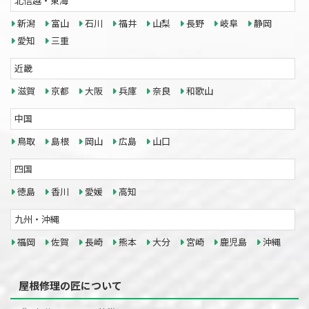
北信越・東海
新潟
富山
石川
福井
山梨
長野
岐阜
静岡
愛知
三重
近畿
滋賀
京都
大阪
兵庫
奈良
和歌山
中国
鳥取
島根
岡山
広島
山口
四国
徳島
香川
愛媛
高知
九州・沖縄
福岡
佐賀
長崎
熊本
大分
宮崎
鹿児島
沖縄
屋根修理の匠について