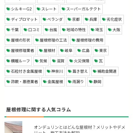
シルキーG2
スレート
スーパーガルテクト
ディプロマット
ベランダ
京都
兵庫
劣化症状
千葉
口コミ
台風
地域の特性
埼玉
大阪
屋根の形状
屋根修理の工法
屋根修理の費用
屋根修理業者
屋根材
岐阜
広島
東京
横暖ルーフ
気候
滋賀
火災保険
瓦
石粒付き金属屋根
神奈川
葺き替え
補助金関連
詐欺・悪徳業者
金属屋根
雨漏り
静岡
屋根修理に関する人気コラム
オンデュリンとはどんな屋根材？メリットやデメ
リット、施工方法を解説