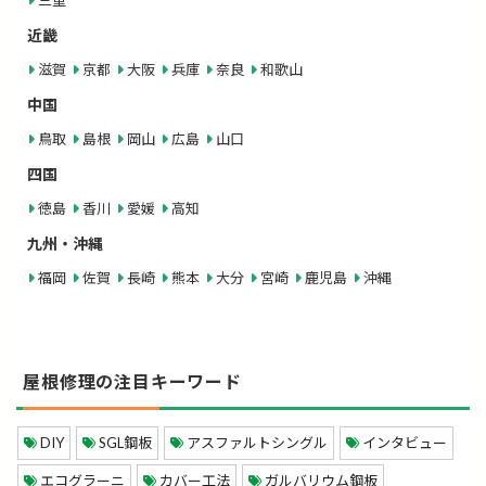
三重
近畿
滋賀
京都
大阪
兵庫
奈良
和歌山
中国
鳥取
島根
岡山
広島
山口
四国
徳島
香川
愛媛
高知
九州・沖縄
福岡
佐賀
長崎
熊本
大分
宮崎
鹿児島
沖縄
屋根修理の注目キーワード
DIY
SGL鋼板
アスファルトシングル
インタビュー
エコグラーニ
カバー工法
ガルバリウム鋼板