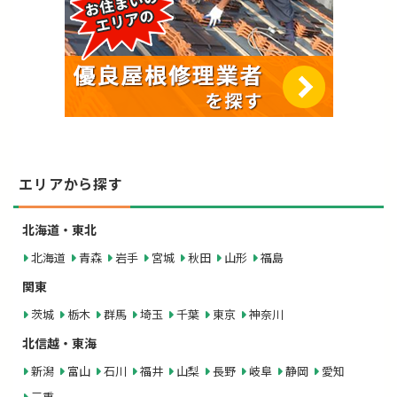
エリアから探す
北海道・東北
北海道
青森
岩手
宮城
秋田
山形
福島
関東
茨城
栃木
群馬
埼玉
千葉
東京
神奈川
北信越・東海
新潟
富山
石川
福井
山梨
長野
岐阜
静岡
愛知