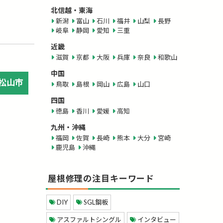
北信越・東海
新潟
富山
石川
福井
山梨
長野
岐阜
静岡
愛知
三重
近畿
滋賀
京都
大阪
兵庫
奈良
和歌山
中国
松山市
鳥取
島根
岡山
広島
山口
四国
徳島
香川
愛媛
高知
九州・沖縄
福岡
佐賀
長崎
熊本
大分
宮崎
鹿児島
沖縄
屋根修理の注目キーワード
DIY
SGL鋼板
アスファルトシングル
インタビュー