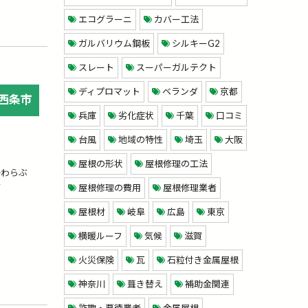
エコグラーニ
カバー工法
ガルバリウム鋼板
シルキーG2
スレート
スーパーガルテクト
ディプロマット
ベランダ
京都
西条市
兵庫
劣化症状
千葉
口コミ
台風
地域の特性
埼玉
大阪
屋根の形状
屋根修理の工法
わらぶ
士
屋根修理の費用
屋根修理業者
屋根材
岐阜
広島
東京
横暖ルーフ
気候
滋賀
火災保険
瓦
石粒付き金属屋根
神奈川
葺き替え
補助金関連
詐欺・悪徳業者
金属屋根