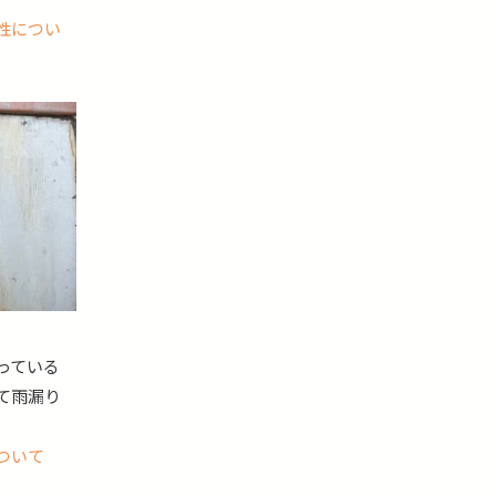
性につい
っている
て雨漏り
ついて