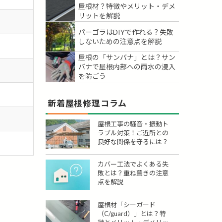
屋根材？特徴やメリット・デメ
リットを解説
パーゴラはDIYで作れる？失敗
しないための注意点を解説
屋根の「サンバナ」とは？サン
バナで屋根内部への雨水の浸入
を防ごう
新着屋根修理コラム
屋根工事の騒音・振動ト
ラブル対策！ご近所との
良好な関係を守るには？
カバー工法でよくある失
敗とは？重ね葺きの注意
点を解説
屋根材「シーガード
（C/guard）」とは？特