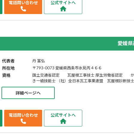
せ
電話問い合わせ
公式サイトへ
愛媛県
代表者
丹 富弘
所在地
〒793-0073 愛媛県西条市氷見丙４６６
資格
国土交通省認定 瓦屋根工事技士 厚生労働省認定 か
き一級技能士 （社）全日本瓦工事業連盟 瓦屋根診断技
詳細ページへ
せ
電話問い合わせ
公式サイトへ