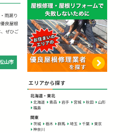
理・雨漏り
の優良屋根
は、ぜひご
松山市
エリアから探す
北海道・東北
北海道
青森
岩手
宮城
秋田
山形
福島
関東
茨城
栃木
群馬
埼玉
千葉
東京
神奈川