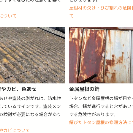
屋根材の欠け・ひび割れの危険
について
て
苔やカビ、色あせ
金属屋根の錆
あせや塗装の剥がれは、防水性
トタンなど金属屋根の錆が目立
しているサインです。塗装メン
場合、錆が進行すると穴があい
の検討が必要になる場合があり
する危険性があります。
錆びたトタン屋根の修理方法に
やカビについて