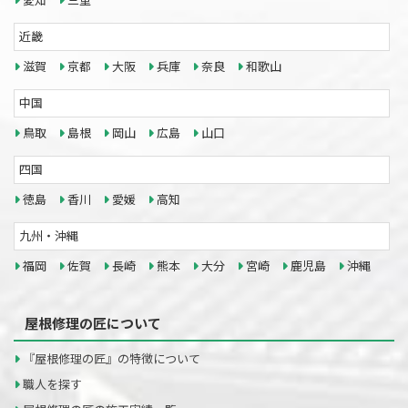
愛知
三重
近畿
滋賀
京都
大阪
兵庫
奈良
和歌山
中国
鳥取
島根
岡山
広島
山口
四国
徳島
香川
愛媛
高知
九州・沖縄
福岡
佐賀
長崎
熊本
大分
宮崎
鹿児島
沖縄
屋根修理の匠について
『屋根修理の匠』の特徴について
職人を探す