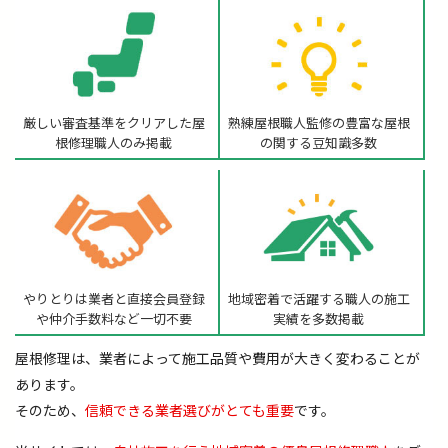
厳しい審査基準をクリアした
屋
熟練屋根職人監修の
豊富な屋根
根修理職人のみ掲載
の関する豆知識多数
やりとりは業者と直接
会員登録
地域密着で活躍する職人の
施工
や仲介手数料など一切不要
実績を多数掲載
屋根修理は、業者によって施工品質や費用が大きく変わることが
あります。
そのため、
信頼できる業者選びがとても重要
です。