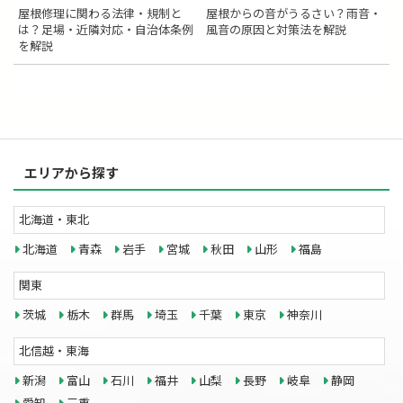
屋根修理に関わる法律・規制と
屋根からの音がうるさい？雨音・
は？足場・近隣対応・自治体条例
風音の原因と対策法を解説
を解説
エリアから探す
北海道・東北
北海道
青森
岩手
宮城
秋田
山形
福島
関東
茨城
栃木
群馬
埼玉
千葉
東京
神奈川
北信越・東海
新潟
富山
石川
福井
山梨
長野
岐阜
静岡