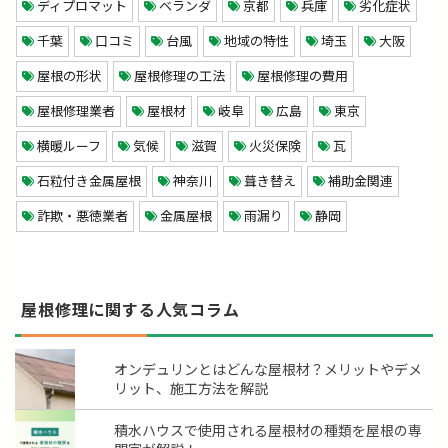
ディプロマット
ベランダ
京都
兵庫
劣化症状
千葉
口コミ
台風
地域の特性
埼玉
大阪
屋根の形状
屋根修理の工法
屋根修理の費用
屋根修理業者
屋根材
岐阜
広島
東京
横暖ルーフ
気候
滋賀
火災保険
瓦
石粒付き金属屋根
神奈川
葺き替え
補助金関連
詐欺・悪徳業者
金属屋根
雨漏り
静岡
屋根修理に関する人気コラム
オンデュリンとはどんな屋根材？メリットやデメ
リット、施工方法を解説
積水ハウスで使用される屋根材の種類を屋根の専