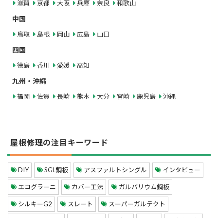
滋賀
京都
大阪
兵庫
奈良
和歌山
中国
鳥取
島根
岡山
広島
山口
四国
徳島
香川
愛媛
高知
九州・沖縄
福岡
佐賀
長崎
熊本
大分
宮崎
鹿児島
沖縄
屋根修理の注目キーワード
DIY
SGL鋼板
アスファルトシングル
インタビュー
エコグラーニ
カバー工法
ガルバリウム鋼板
シルキーG2
スレート
スーパーガルテクト