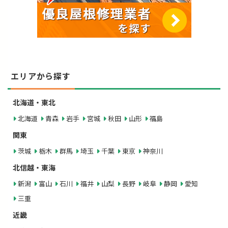
エリアから探す
北海道・東北
北海道
青森
岩手
宮城
秋田
山形
福島
関東
茨城
栃木
群馬
埼玉
千葉
東京
神奈川
北信越・東海
新潟
富山
石川
福井
山梨
長野
岐阜
静岡
愛知
三重
近畿