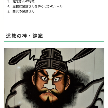
3.
鐘馗さんの特徴
4.
屋根に鐘馗さんを飾るときのルール
5.
関東の鐘馗さん
道教の神・鐘馗