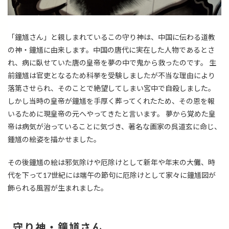
「鐘馗さん」と親しまれているこの守り神は、中国に伝わる道教
の神・鐘馗に由来します。中国の唐代に実在した人物であるとさ
れ、病に臥せていた唐の皇帝を夢の中で鬼から救ったのです。 生
前鐘馗は官吏となるため科挙を受験しましたが不当な理由により
落第させられ、そのことで絶望してしまい宮中で自殺しました。
しかし当時の皇帝が鐘馗を手厚く葬ってくれたため、その恩を報
いるために現皇帝の元へやってきたと言います。 夢から覚めた皇
帝は病気が治っていることに気づき、著名な画家の呉道玄に命じ、
鍾馗の絵姿を描かせました。
その後鐘馗の絵は邪気除けや厄除けとして新年や年末の大儺、時
代を下って17世紀には端午の節句に厄除けとして家々に鐘馗図が
飾られる風習が生まれました。
守り神・鐘馗さん