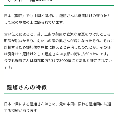
日本（関西）でも中国と同様に、鐘馗さんは疫病除けの守り神と
して家の屋根の上に飾られています。
言い伝えによると、昔、三条の薬屋が立派な鬼瓦をつけたところ
邪気が跳ねかえり、向かいの家の奥さんが病になったそう。それに
対抗するため鍾馗像を屋根に据えると完治したのだとか。その後
は魔除け・厄除けとして鐘馗さんは京都の街に広がったのです。
今でも鐘馗さんは京都市内だけで3000体ほどあると推定されてい
ます。
鐘馗さんの特徴
日本で目にする鐘馗さんはじめ、元の中国に伝わる鐘馗図に共通
する特徴があります。