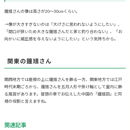
鍾馗さんの像は高さが20～30cmくらい。
→像が大きすぎないのは「大げさに思われないようにしたい」、
「間口が狭いため大きな鍾馗さんだと家と釣り合わない」、「お
向かいに威圧感を与えないようにしたい」という気持ちから。
関東の鐘馗さん
関西地方では屋根の上に鐘馗さんを飾る一方、関東地方では江戸
時代末期ごろから、鐘馗さんを五月人形や掛け軸として室内に飾
る風習があります。冒頭の章でお伝えした中国の「鐘馗図」と同
様の役割と言えますね。
関連記事