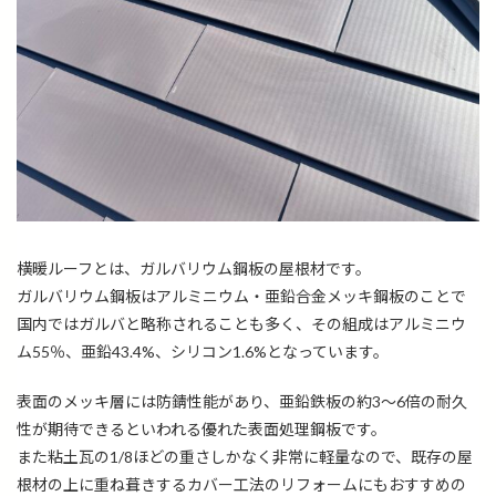
横暖ルーフとは、ガルバリウム鋼板の屋根材です。
ガルバリウム鋼板はアルミニウム・亜鉛合金メッキ鋼板のことで
国内ではガルバと略称されることも多く、その組成はアルミニウ
ム55％、亜鉛43.4%、シリコン1.6%となっています。
表面のメッキ層には防錆性能があり、亜鉛鉄板の約3～6倍の耐久
性が期待できるといわれる優れた表面処理鋼板です。
また粘土瓦の1/8ほどの重さしかなく非常に軽量なので、既存の屋
根材の上に重ね葺きするカバー工法のリフォームにもおすすめの