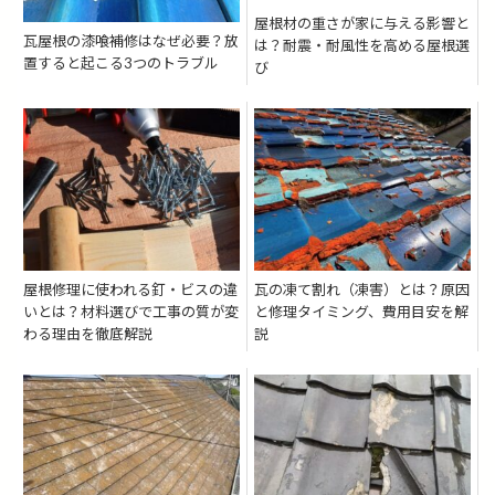
屋根材の重さが家に与える影響と
瓦屋根の漆喰補修はなぜ必要？放
は？耐震・耐風性を高める屋根選
置すると起こる3つのトラブル
び
屋根修理に使われる釘・ビスの違
瓦の凍て割れ（凍害）とは？原因
いとは？材料選びで工事の質が変
と修理タイミング、費用目安を解
わる理由を徹底解説
説