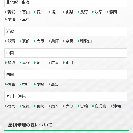
北信越・東海
新潟
富山
石川
福井
山梨
長野
岐阜
静岡
愛知
三重
近畿
滋賀
京都
大阪
兵庫
奈良
和歌山
中国
鳥取
島根
岡山
広島
山口
四国
徳島
香川
愛媛
高知
九州・沖縄
福岡
佐賀
長崎
熊本
大分
宮崎
鹿児島
沖縄
屋根修理の匠について