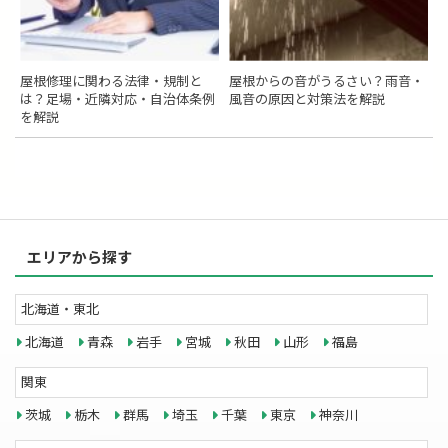
屋根修理に関わる法律・規制と
屋根からの音がうるさい？雨音・
は？足場・近隣対応・自治体条例
風音の原因と対策法を解説
を解説
エリアから探す
北海道・東北
北海道
青森
岩手
宮城
秋田
山形
福島
関東
茨城
栃木
群馬
埼玉
千葉
東京
神奈川