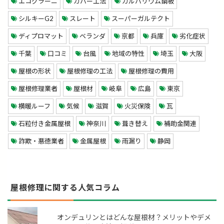
エコグラーニ
カバー工法
ガルバリウム鋼板
シルキーG2
スレート
スーパーガルテクト
ディプロマット
ベランダ
京都
兵庫
劣化症状
千葉
口コミ
台風
地域の特性
埼玉
大阪
屋根の形状
屋根修理の工法
屋根修理の費用
屋根修理業者
屋根材
岐阜
広島
東京
横暖ルーフ
気候
滋賀
火災保険
瓦
石粒付き金属屋根
神奈川
葺き替え
補助金関連
詐欺・悪徳業者
金属屋根
雨漏り
静岡
屋根修理に関する人気コラム
オンデュリンとはどんな屋根材？メリットやデメ