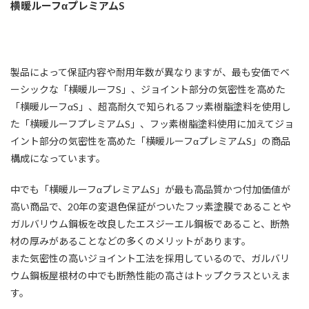
横暖ルーフαプレミアムS
製品によって保証内容や耐用年数が異なりますが、最も安価でベ
ーシックな「横暖ルーフS」、ジョイント部分の気密性を高めた
「横暖ルーフαS」、超高耐久で知られるフッ素樹脂塗料を使用し
た「横暖ルーフプレミアムS」、フッ素樹脂塗料使用に加えてジョ
イント部分の気密性を高めた「横暖ルーフαプレミアムS」の商品
構成になっています。
中でも「横暖ルーフαプレミアムS」が最も高品質かつ付加価値が
高い商品で、20年の変退色保証がついたフッ素塗膜であることや
ガルバリウム鋼板を改良したエスジーエル鋼板であること、断熱
材の厚みがあることなどの多くのメリットがあります。
また気密性の高いジョイント工法を採用しているので、ガルバリ
ウム鋼板屋根材の中でも断熱性能の高さはトップクラスといえま
す。