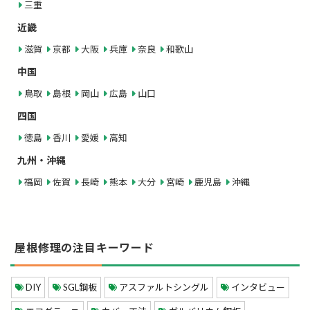
三重
近畿
滋賀
京都
大阪
兵庫
奈良
和歌山
中国
鳥取
島根
岡山
広島
山口
四国
徳島
香川
愛媛
高知
九州・沖縄
福岡
佐賀
長崎
熊本
大分
宮崎
鹿児島
沖縄
屋根修理の注目キーワード
DIY
SGL鋼板
アスファルトシングル
インタビュー