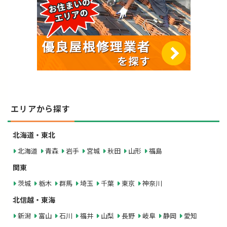
エリアから探す
北海道・東北
北海道
青森
岩手
宮城
秋田
山形
福島
関東
茨城
栃木
群馬
埼玉
千葉
東京
神奈川
北信越・東海
新潟
富山
石川
福井
山梨
長野
岐阜
静岡
愛知