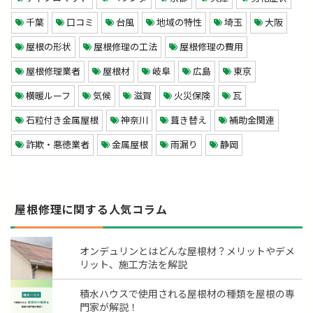
千葉
口コミ
台風
地域の特性
埼玉
大阪
屋根の形状
屋根修理の工法
屋根修理の費用
屋根修理業者
屋根材
岐阜
広島
東京
横暖ルーフ
気候
滋賀
火災保険
瓦
石粒付き金属屋根
神奈川
葺き替え
補助金関連
詐欺・悪徳業者
金属屋根
雨漏り
静岡
屋根修理に関する人気コラム
オンデュリンとはどんな屋根材？メリットやデメ
リット、施工方法を解説
積水ハウスで使用される屋根材の種類を屋根の専
門家が解説！