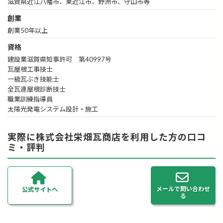
滋賀県近江八幡市、東近江市、野洲市、守山市等
創業
創業50年以上
資格
建設業滋賀県知事許可 第40997号
瓦屋根工事技士
一級瓦ぶき技能士
全瓦連屋根診断技士
職業訓練指導員
太陽光発電システム設計・施工
実際に株式会社栄畑瓦商店を利用した方の口コ
ミ・評判
メールで問い合わせ
公式サイトへ
る