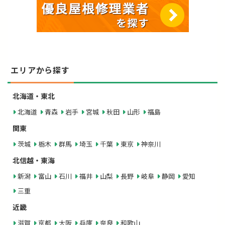
エリアから探す
北海道・東北
北海道
青森
岩手
宮城
秋田
山形
福島
関東
茨城
栃木
群馬
埼玉
千葉
東京
神奈川
北信越・東海
新潟
富山
石川
福井
山梨
長野
岐阜
静岡
愛知
三重
近畿
滋賀
京都
大阪
兵庫
奈良
和歌山