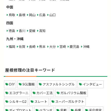
中国
鳥取
島根
岡山
広島
山口
四国
徳島
香川
愛媛
高知
九州・沖縄
福岡
佐賀
長崎
熊本
大分
宮崎
鹿児島
沖縄
屋根修理の注目キーワード
DIY
SGL鋼板
アスファルトシングル
インタビュー
エコグラーニ
カバー工法
ガルバリウム鋼板
シルキーG2
スレート
スーパーガルテクト
ディプロマット
ベランダ
京都
兵庫
劣化症状