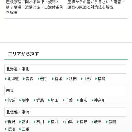
屋根修理に関わる法律・規制と
屋根からの音がうるさい？雨音・
は？足場・近隣対応・自治体条例
風音の原因と対策法を解説
を解説
エリアから探す
北海道・東北
北海道
青森
岩手
宮城
秋田
山形
福島
関東
茨城
栃木
群馬
埼玉
千葉
東京
神奈川
北信越・東海
新潟
富山
石川
福井
山梨
長野
岐阜
静岡
愛知
三重