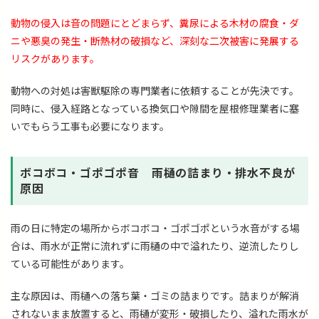
動物の侵入は音の問題にとどまらず、糞尿による木材の腐食・ダ
ニや悪臭の発生・断熱材の破損など、深刻な二次被害に発展する
リスクがあります。
動物への対処は害獣駆除の専門業者に依頼することが先決です。
同時に、侵入経路となっている換気口や隙間を屋根修理業者に塞
いでもらう工事も必要になります。
ボコボコ・ゴポゴポ音 雨樋の詰まり・排水不良が
原因
雨の日に特定の場所からボコボコ・ゴポゴポという水音がする場
合は、雨水が正常に流れずに雨樋の中で溢れたり、逆流したりし
ている可能性があります。
主な原因は、雨樋への落ち葉・ゴミの詰まりです。詰まりが解消
されないまま放置すると、雨樋が変形・破損したり、溢れた雨水が