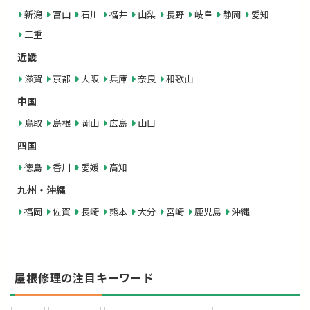
新潟
富山
石川
福井
山梨
長野
岐阜
静岡
愛知
三重
近畿
滋賀
京都
大阪
兵庫
奈良
和歌山
中国
鳥取
島根
岡山
広島
山口
四国
徳島
香川
愛媛
高知
九州・沖縄
福岡
佐賀
長崎
熊本
大分
宮崎
鹿児島
沖縄
屋根修理の注目キーワード