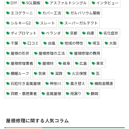
DIY
SGL鋼板
アスファルトシングル
インタビュー
エコグラーニ
カバー工法
ガルバリウム鋼板
シルキーG2
スレート
スーパーガルテクト
ディプロマット
ベランダ
京都
兵庫
劣化症状
千葉
口コミ
台風
地域の特性
埼玉
大阪
屋根の形状
屋根修理の工法
屋根修理の費用
屋根修理業者
屋根材
岐阜
広島
東京
横暖ルーフ
気候
滋賀
火災保険
瓦
石粒付き金属屋根
神奈川
葺き替え
補助金関連
詐欺・悪徳業者
金属屋根
雨漏り
静岡
屋根修理に関する人気コラム