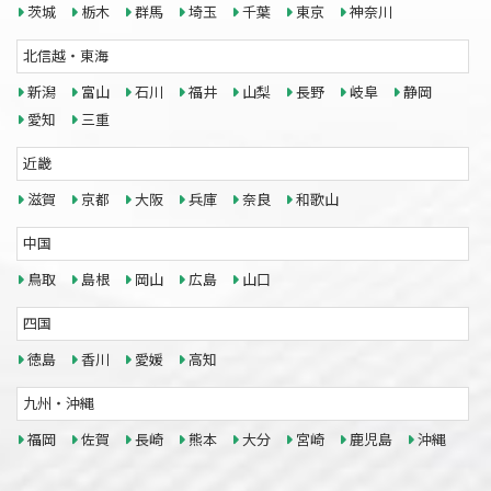
茨城
栃木
群馬
埼玉
千葉
東京
神奈川
北信越・東海
新潟
富山
石川
福井
山梨
長野
岐阜
静岡
愛知
三重
近畿
滋賀
京都
大阪
兵庫
奈良
和歌山
中国
鳥取
島根
岡山
広島
山口
四国
徳島
香川
愛媛
高知
九州・沖縄
福岡
佐賀
長崎
熊本
大分
宮崎
鹿児島
沖縄