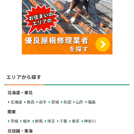
エリアから探す
北海道・東北
北海道
青森
岩手
宮城
秋田
山形
福島
関東
茨城
栃木
群馬
埼玉
千葉
東京
神奈川
北信越・東海