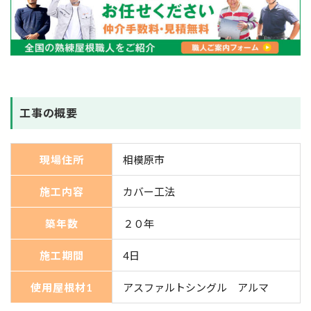
工事の概要
現場住所
相模原市
施工内容
カバー工法
築年数
２０年
施工期間
4日
使用屋根材1
アスファルトシングル アルマ