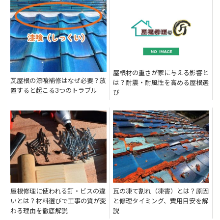
屋根材の重さが家に与える影響と
瓦屋根の漆喰補修はなぜ必要？放
は？耐震・耐風性を高める屋根選
置すると起こる3つのトラブル
び
屋根修理に使われる釘・ビスの違
瓦の凍て割れ（凍害）とは？原因
いとは？材料選びで工事の質が変
と修理タイミング、費用目安を解
わる理由を徹底解説
説