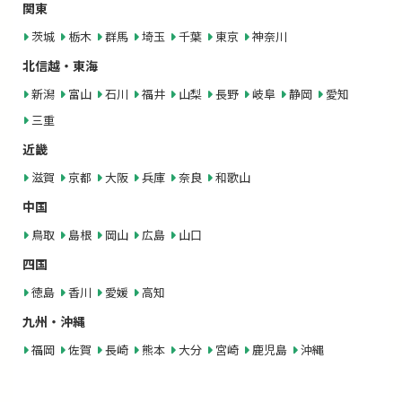
関東
茨城
栃木
群馬
埼玉
千葉
東京
神奈川
北信越・東海
新潟
富山
石川
福井
山梨
長野
岐阜
静岡
愛知
三重
近畿
滋賀
京都
大阪
兵庫
奈良
和歌山
中国
鳥取
島根
岡山
広島
山口
四国
徳島
香川
愛媛
高知
九州・沖縄
福岡
佐賀
長崎
熊本
大分
宮崎
鹿児島
沖縄