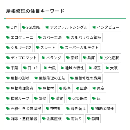
屋根修理の注目キーワード
DIY
SGL鋼板
アスファルトシングル
インタビュー
エコグラーニ
カバー工法
ガルバリウム鋼板
シルキーG2
スレート
スーパーガルテクト
ディプロマット
ベランダ
京都
兵庫
劣化症状
千葉
口コミ
台風
地域の特性
埼玉
大阪
屋根の形状
屋根修理の工法
屋根修理の費用
屋根修理業者
屋根材
岐阜
広島
東京
横暖ルーフ
気候
滋賀
火災保険
瓦
石粒付き金属屋根
神奈川
葺き替え
補助金関連
詐欺・悪徳業者
金属屋根
雨漏り
静岡